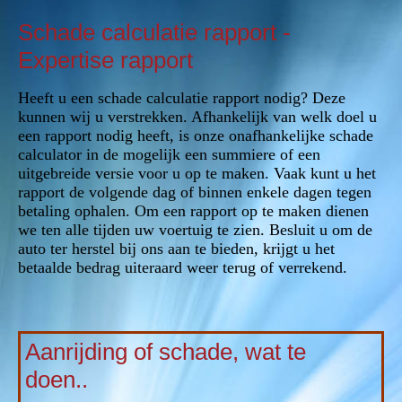
Schade calculatie rapport -
Expertise rapport
Heeft u een schade calculatie rapport nodig? Deze
kunnen wij u verstrekken. Afhankelijk van welk doel u
een rapport nodig heeft, is onze onafhankelijke schade
calculator in de mogelijk een summiere of een
uitgebreide versie voor u op te maken. Vaak kunt u het
rapport de volgende dag of binnen enkele dagen tegen
betaling ophalen. Om een rapport op te maken dienen
we ten alle tijden uw voertuig te zien. Besluit u om de
auto ter herstel bij ons aan te bieden, krijgt u het
betaalde bedrag uiteraard weer terug of verrekend.
Aanrijding of schade, wat te
doen..