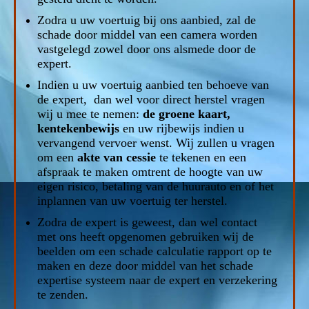
Zodra u uw voertuig bij ons aanbied, zal de
schade door middel van een camera worden
vastgelegd zowel door ons alsmede door de
expert.
Indien u uw voertuig aanbied ten behoeve van
de expert, dan wel voor direct herstel vragen
wij u mee te nemen:
de groene kaart,
kentekenbewijs
en uw rijbewijs indien u
vervangend vervoer wenst. Wij zullen u vragen
om een
akte van cessie
te tekenen en een
afspraak te maken omtrent de hoogte van uw
eigen risico, betaling van de huurauto en of het
inplannen van uw voertuig ter herstel.
Zodra de expert is geweest, dan wel contact
met ons heeft opgenomen gebruiken wij de
beelden om een schade calculatie rapport op te
maken en deze door middel van het schade
expertise systeem naar de expert en verzekering
te zenden.