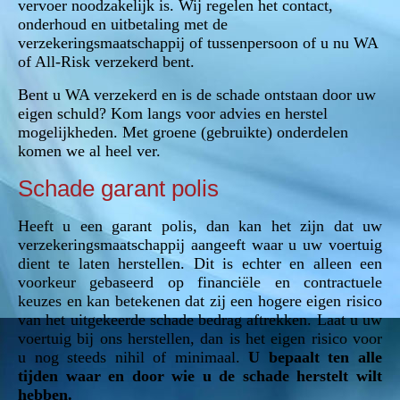
vervoer noodzakelijk is. Wij regelen het contact,
onderhoud en uitbetaling met de
verzekeringsmaatschappij of tussenpersoon of u nu WA
of All-Risk verzekerd bent.
Bent u WA verzekerd en is de schade ontstaan door uw
eigen schuld? Kom langs voor advies en herstel
mogelijkheden. Met groene (gebruikte) onderdelen
komen we al heel ver.
Schade garant polis
Heeft u een garant polis, dan kan het zijn dat uw
verzekeringsmaatschappij aangeeft waar u uw voertuig
dient te laten herstellen. Dit is echter en alleen een
voorkeur gebaseerd op financiële en contractuele
keuzes en kan betekenen dat zij een hogere eigen risico
van het uitgekeerde schade bedrag aftrekken. Laat u uw
voertuig bij ons herstellen, dan is het eigen risico voor
u nog steeds nihil of minimaal.
U bepaalt ten alle
tijden waar en door wie u de schade herstelt wilt
hebben.