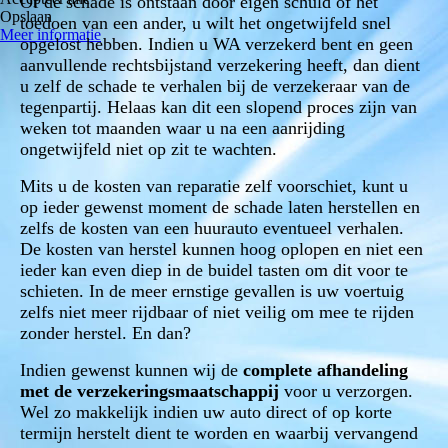
Of de schade is ontstaan door eigen schuld of het
Opslaan
toedoen van een ander, u wilt het ongetwijfeld snel
Meer informatie
opgelost hebben. Indien u WA verzekerd bent en geen
aanvullende rechtsbijstand verzekering heeft, dan dient
u zelf de schade te verhalen bij de verzekeraar van de
tegenpartij. Helaas kan dit een slopend proces zijn van
weken tot maanden waar u na een aanrijding
ongetwijfeld niet op zit te wachten.
Mits u de kosten van reparatie zelf voorschiet, kunt u
op ieder gewenst moment de schade laten herstellen en
zelfs de kosten van een huurauto eventueel verhalen.
De kosten van herstel kunnen hoog oplopen en niet een
ieder kan even diep in de buidel tasten om dit voor te
schieten. In de meer ernstige gevallen is uw voertuig
zelfs niet meer rijdbaar of niet veilig om mee te rijden
zonder herstel. En dan?
Indien gewenst kunnen wij de
complete
afhandeling
met de verzekeringsmaatschappij
voor u verzorgen.
Wel zo makkelijk indien uw auto direct of op korte
termijn herstelt dient te worden en waarbij vervangend