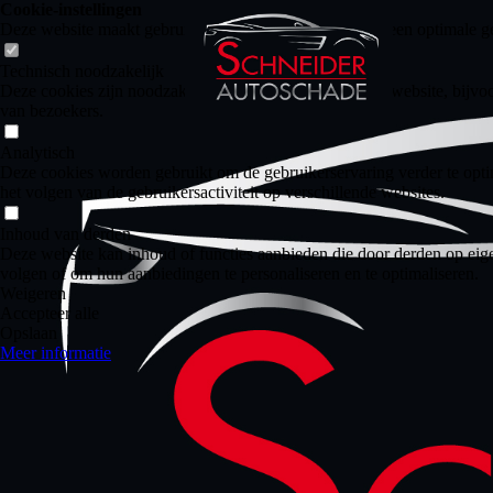
Cookie-instellingen
Deze website maakt gebruik van cookies om bezoekers een optimale ge
Technisch noodzakelijk
Deze cookies zijn noodzakelijk voor de werking van de website, bijvoo
van bezoekers.
Analytisch
Deze cookies worden gebruikt om de gebruikerservaring verder te optim
het volgen van de gebruikersactiviteit op verschillende websites.
Inhoud van derden
Deze website kan inhoud of functies aanbieden die door derden op eige
volgen of om hun aanbiedingen te personaliseren en te optimaliseren.
Weigeren
Accepteer alle
Opslaan
Meer informatie