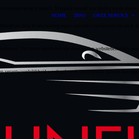
bruikerservaring te bieden. Bepaalde inhoud van derden wordt alleen 
HOME
INFO
ONZE SERVICE
rbeeld om deze te beschermen tegen aanvallen van hackers en om te zor
aliseren. Dit omvat statistieken die door derden websitebeheerder wor
n verantwoordelijkheid wordt geleverd. Deze derden kunnen hun eigen c