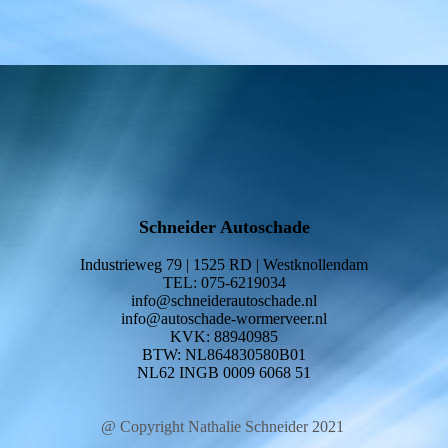
Schneider Autoschade
Industrieweg 79 | 1525 RD | Westknollendam
TEL: 075-6219034
info@schneiderautoschade.nl
info@autoschade-wormerveer.nl
KVK: 88940985
BTW: NL864830580B01
NL62 INGB 0009 6068 51
@ Copyright Nathalie Schneider 2021