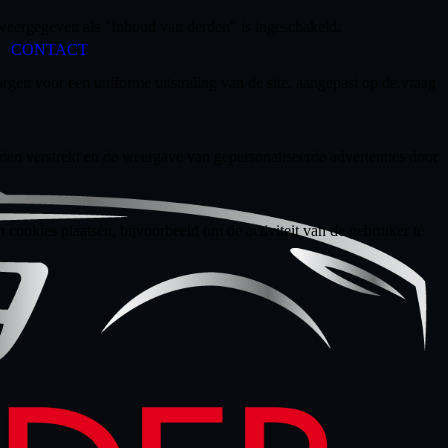
weergegeven als "Inhoud van derden" is ingeschakeld.
CONTACT
gen voor een uniforme uitstraling van de site, aangepast op de vraag
den verstrekt en de weergave van gepersonaliseerde advertenties door
ookies plaatsen, bijvoorbeeld om de activiteit van de gebruiker te