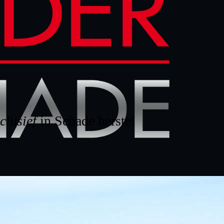
clusief
in Schade herstel