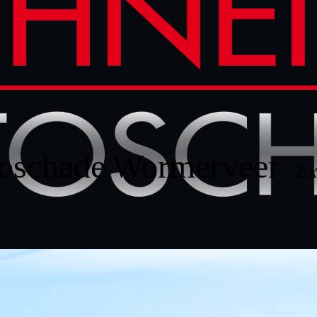
oschade
Wormerveer
Ex
-