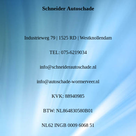
Schneider Autoschade
Industrieweg 79 | 1525 RD | Westknollendam
TEL: 075-6219034
info@schneiderautoschade.nl
info@autoschade-wormerveer.nl
KVK: 88940985
BTW: NL864830580B01
NL62 INGB 0009 6068 51