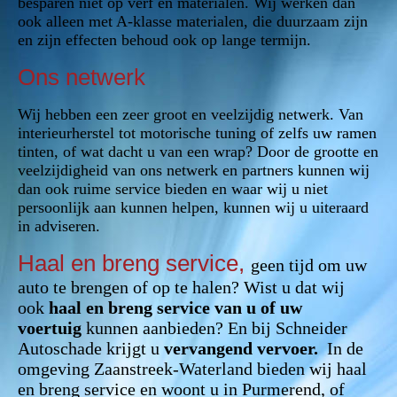
besparen niet op verf en materialen. Wij werken dan
ook alleen met A-klasse materialen, die duurzaam zijn
en zijn effecten behoud ook op lange termijn.
Ons netwerk
Wij hebben een zeer groot en veelzijdig netwerk. Van
interieurherstel tot motorische tuning of zelfs uw ramen
tinten, of wat dacht u van een wrap? Door de grootte en
veelzijdigheid van ons netwerk en partners kunnen wij
dan ook ruime service bieden en waar wij u niet
persoonlijk aan kunnen helpen, kunnen wij u uiteraard
in adviseren.
Haal en breng service,
geen tijd om uw
auto te brengen of op te halen? Wist u dat wij
ook
haal en breng service van u of uw
voertuig
kunnen aanbieden? En bij Schneider
Autoschade krijgt u
vervangend vervoer.
In de
omgeving Zaanstreek-Waterland bieden wij haal
en breng service en woont u in Purmerend, of