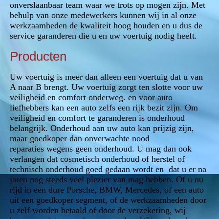
onverslaanbaar team waar we trots op mogen zijn. Met
behulp van onze medewerkers kunnen wij in al onze
werkzaamheden de kwaliteit hoog houden en u dus de
service garanderen die u en uw voertuig nodig heeft.
Producten
Uw voertuig is meer dan alleen een voertuig dat u van
A naar B brengt. Uw voertuig zorgt ten slotte voor uw
veiligheid en comfort onderweg. en voor auto
liefhebbers kan een auto zelfs een rijk bezit zijn. Om
veiligheid en comfort te garanderen is onderhoud
belangrijk
. Onderhoud aan uw auto kan prijzig zijn,
maar goedkoper dan onverwachte nood
reparaties wegens geen onderhoud. U mag dan ook
verlangen dat cosmetisch onderhoud of herstel of
technisch onderhoud goed gedaan wordt en dat u er na
jaren nog steeds veel plezier van mag hebben. Of u nu
rijd in een dure Porsche, BMW, Mercedes, of een auto
uit een goedkoper segment, of de werkzaamheden door
u zelf worden betaald of door de verzekering, wij