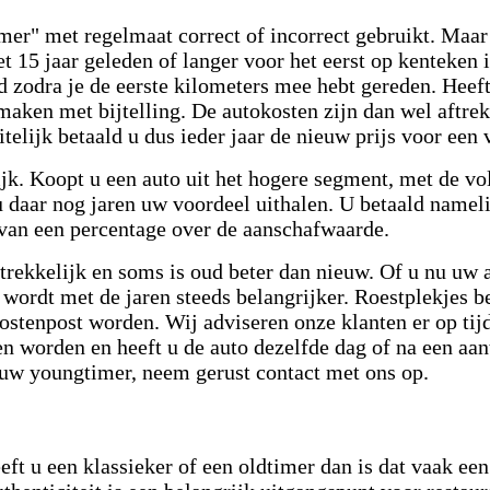
imer" met regelmaat correct of incorrect gebruikt. Maa
 15 jaar geleden of langer voor het eerst op kenteken 
d zodra je de eerste kilometers mee hebt gereden. Heeft
 maken met bijtelling. De autokosten zijn dan wel aftrek
telijk betaald u dus ieder jaar de nieuw prijs voor een 
jk. Koopt u een auto uit het hogere segment, met de vol
 u daar nog jaren uw voordeel uithalen. U betaald nam
s van een percentage over de aanschafwaarde.
antrekkelijk en soms is oud beter dan nieuw.
Of u nu uw 
 wordt met de jaren steeds belangrijker.
Roestplekjes b
ostenpost worden. Wij adviseren onze klanten er op tijd
en worden en heeft u de auto dezelfde dag of na een aan
 uw youngtimer, neem gerust contact met ons op.
ft u een klassieker of een oldtimer dan is dat vaak een